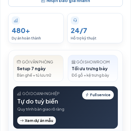
Nhận báo giá nhanh
480+
24/7
Dự án hoàn thành
Hỗ trợ kỹ thuật
GÓI VĂN PHÒNG
GÓI SHOWROOM
Setup 7 ngày
Tối ưu trưng bày
Bàn ghế + tủ lưu trữ
Đồ gỗ + kệ trưng bày
GÓI DOANH NGHIỆP
Full service
Tự do tuỳ biến
Quy trình bàn giao rõ ràng
Xem dự án mẫu