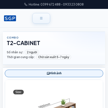
Hotline: 0399 672 488 - 0933 23 0808
COMBO
T2-CABINET
Số nhân sự:
2 người
Thời gian cung cấp:
Chờ sản xuất 5–7 ngày
Hình ảnh