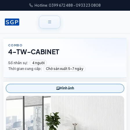
Hotline: 0399 672 488 - 0933 23 0808
COMBO
4-TW-CABINET
Số nhân sự:
4 người
Thời gian cung cấp:
Chờ sản xuất 5–7 ngày
Hình ảnh