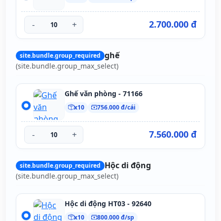
2.700.000 đ
-
+
ghế
site.bundle.group_required
(site.bundle.group_max_select)
Ghế văn phòng - 71166
x10
756.000 đ/cái
7.560.000 đ
-
+
Hộc di động
site.bundle.group_required
(site.bundle.group_max_select)
Hộc di động HT03 - 92640
x10
800.000 đ/sp