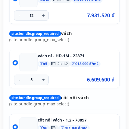
7.931.520 đ
-
+
vách
site.bundle.group_required
(site.bundle.group_max_select)
vách nỉ - HD-1M - 22871
x5
1.2 x 1.2
918.000 đ/m2
6.609.600 đ
-
+
cột nối vách
site.bundle.group_required
(site.bundle.group_max_select)
cột nối vách - 1.2 - 78857
x6
1
207.360 đ/md