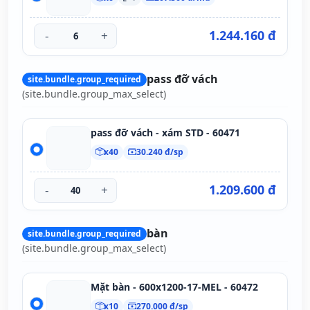
1.244.160 đ
-
+
pass đỡ vách
site.bundle.group_required
(site.bundle.group_max_select)
pass đỡ vách - xám STD - 60471
x40
30.240 đ/sp
1.209.600 đ
-
+
bàn
site.bundle.group_required
(site.bundle.group_max_select)
Mặt bàn - 600x1200-17-MEL - 60472
x10
270.000 đ/sp