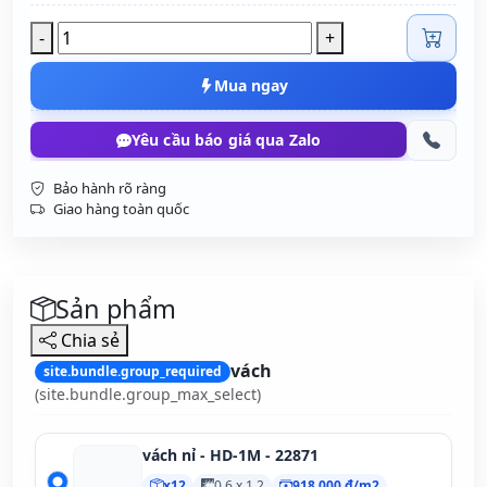
-
+
Mua ngay
Yêu cầu báo giá qua Zalo
Bảo hành rõ ràng
Giao hàng toàn quốc
Sản phẩm
Chia sẻ
vách
site.bundle.group_required
(site.bundle.group_max_select)
vách nỉ - HD-1M - 22871
x12
0.6 x 1.2
918.000 đ/m2