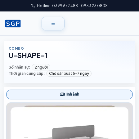
Hotline: 0399 672 488 - 0933 23 0808
COMBO
U-SHAPE-1
Số nhân sự:
2 người
Thời gian cung cấp:
Chờ sản xuất 5–7 ngày
Hình ảnh