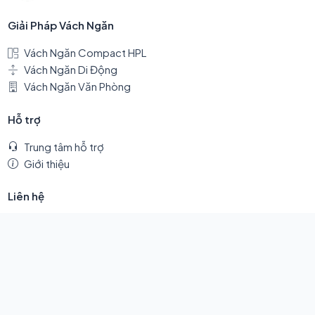
Giải Pháp Vách Ngăn
Vách Ngăn Compact HPL
Vách Ngăn Di Động
Vách Ngăn Văn Phòng
Hỗ trợ
Trung tâm hỗ trợ
Giới thiệu
Liên hệ
Văn phòng
687/18 Kinh Dương Vương, Phường An Lạc, Thành phố Hồ Chí Minh
Kho/xưởng
(gần vòng xoay An Lạc) Thửa 117 (KE 1166/12/1/33A) Quốc lộ 1A, Phường
An Lạc, Thành phố Hồ Chí Minh
0399 672 488 - 0933 23 0808