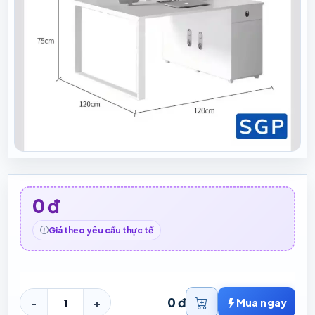
0 đ
Giá theo yêu cầu thực tế
0 đ
-
+
Mua ngay