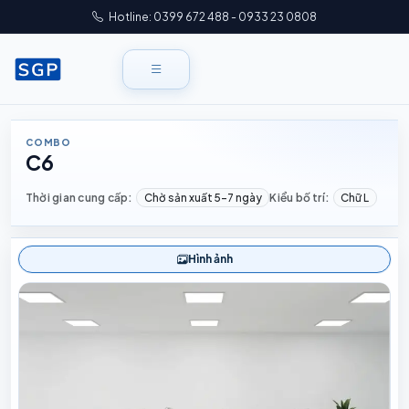
Hotline: 0399 672 488 - 0933 23 0808
COMBO
C6
Thời gian cung cấp:
Chờ sản xuất 5–7 ngày
Kiểu bố trí:
Chữ L
Hình ảnh