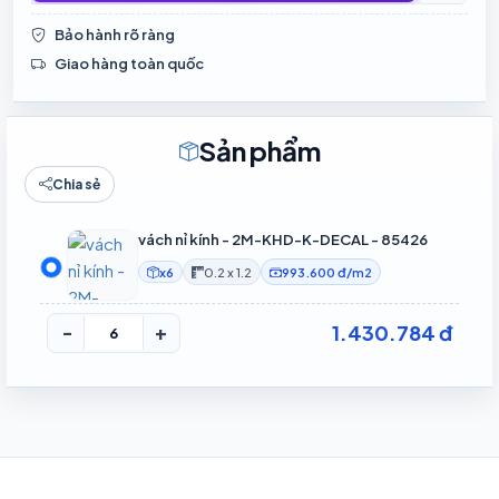
Bảo hành rõ ràng
Giao hàng toàn quốc
Sản phẩm
Chia sẻ
vách nỉ kính - 2M-KHD-K-DECAL - 85426
x6
0.2 x 1.2
993.600 đ/m2
1.430.784 đ
-
+