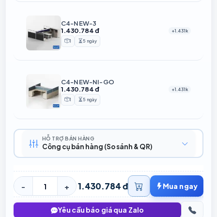
C4-NEW-3
1.430.784 đ
+1.431k
1
5 ngày
Sản phẩm
Thời gian chuẩn bị
C4-NEW-NI-GO
1.430.784 đ
+1.431k
1
5 ngày
Sản phẩm
Thời gian chuẩn bị
HỖ TRỢ BÁN HÀNG
Công cụ bán hàng (So sánh & QR)
1.430.784 đ
-
+
Mua ngay
Yêu cầu báo giá qua Zalo