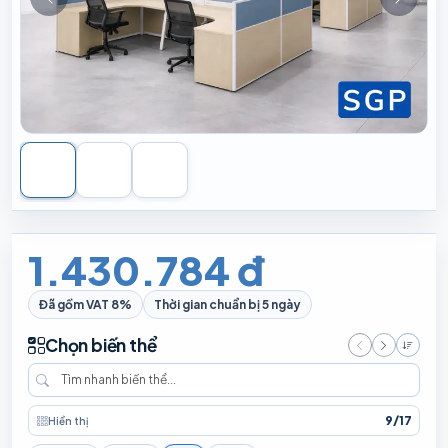
1.430.784 đ
Đã gồm VAT 8%
Thời gian chuẩn bị 5 ngày
Chọn biến thể
Giá t
9
/
17
Hiển thị