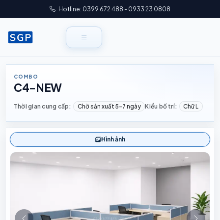
Hotline: 0399 672 488 - 0933 23 0808
COMBO
C4-NEW
Thời gian cung cấp:
Chờ sản xuất 5–7 ngày
Kiểu bố trí:
Chữ L
Hình ảnh