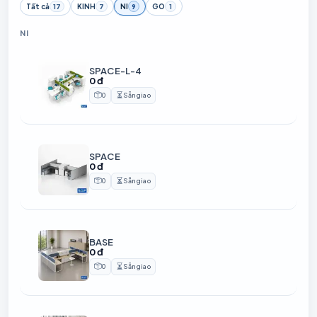
Tất cả
KINH
NI
GO
17
7
9
1
NI
SPACE-L-4
0 đ
0
Sẵn giao
Sản phẩm
Thời gian chuẩn bị
SPACE
0 đ
0
Sẵn giao
Sản phẩm
Thời gian chuẩn bị
BASE
0 đ
0
Sẵn giao
Sản phẩm
Thời gian chuẩn bị