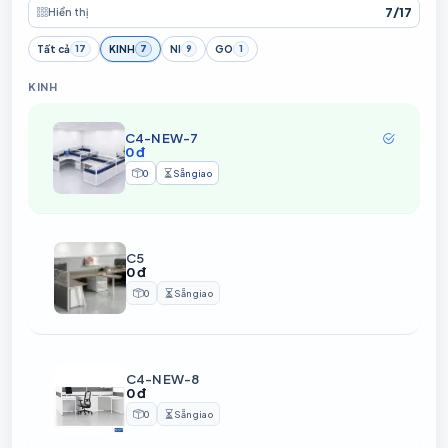
7
/
17
Hiển thị
Tất cả
KINH
NI
GO
17
7
9
1
KINH
C4-NEW-7
0 đ
0
Sẵn giao
Sản phẩm
Thời gian chuẩn bị
C5
0 đ
0
Sẵn giao
Sản phẩm
Thời gian chuẩn bị
C4-NEW-8
0 đ
0
Sẵn giao
Sản phẩm
Thời gian chuẩn bị