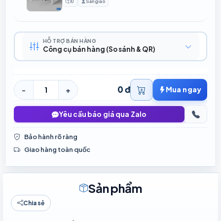
0
Sẵn giao
Sản phẩm
Thời gian chuẩn bị
HỖ TRỢ BÁN HÀNG
Công cụ bán hàng (So sánh & QR)
0 đ
-
+
Mua ngay
Yêu cầu báo giá qua Zalo
Bảo hành rõ ràng
Giao hàng toàn quốc
Sản phẩm
Chia sẻ