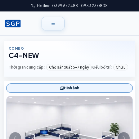
Hotline: 0399 672 488 - 0933 23 0808
COMBO
C4-NEW
Thời gian cung cấp:
Chờ sản xuất 5–7 ngày
Kiểu bố trí:
Chữ L
Hình ảnh