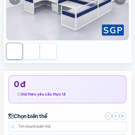
0 đ
Giá theo yêu cầu thực tế
Chọn biến thể
Giá t