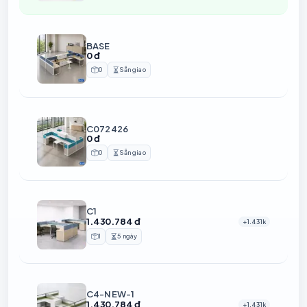
BASE
0 đ
0
Sẵn giao
Sản phẩm
Thời gian chuẩn bị
C072426
0 đ
0
Sẵn giao
Sản phẩm
Thời gian chuẩn bị
C1
1.430.784 đ
+1.431k
1
5 ngày
Sản phẩm
Thời gian chuẩn bị
C4-NEW-1
1.430.784 đ
+1.431k