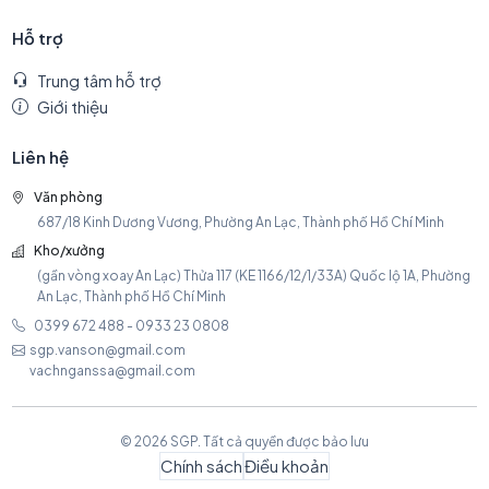
Hỗ trợ
Trung tâm hỗ trợ
Giới thiệu
Liên hệ
Văn phòng
687/18 Kinh Dương Vương, Phường An Lạc, Thành phố Hồ Chí Minh
Kho/xưởng
(gần vòng xoay An Lạc) Thửa 117 (KE 1166/12/1/33A) Quốc lộ 1A, Phường
An Lạc, Thành phố Hồ Chí Minh
0399 672 488 - 0933 23 0808
sgp.vanson@gmail.com
vachnganssa@gmail.com
© 2026 SGP. Tất cả quyền được bảo lưu
Chính sách
Điều khoản