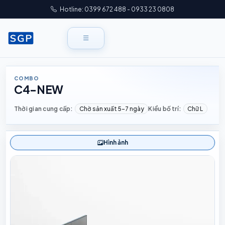
Hotline: 0399 672 488 - 0933 23 0808
COMBO
C4-NEW
Thời gian cung cấp:
Chờ sản xuất 5–7 ngày
Kiểu bố trí:
Chữ L
Hình ảnh