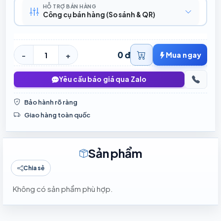
HỖ TRỢ BÁN HÀNG
Công cụ bán hàng (So sánh & QR)
0 đ
-
+
Mua ngay
Yêu cầu báo giá qua Zalo
Bảo hành rõ ràng
Giao hàng toàn quốc
Sản phẩm
Chia sẻ
Không có sản phẩm phù hợp.