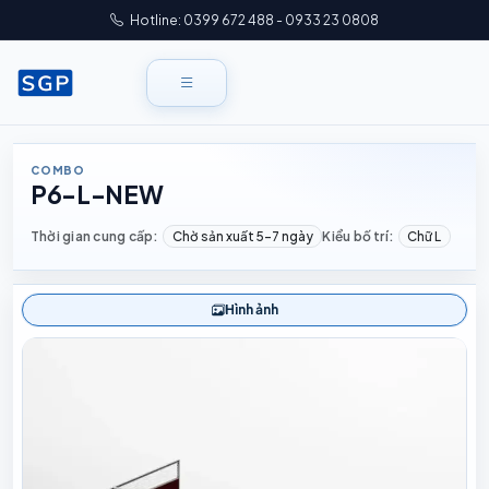
Hotline: 0399 672 488 - 0933 23 0808
COMBO
P6-L-NEW
Thời gian cung cấp:
Chờ sản xuất 5–7 ngày
Kiểu bố trí:
Chữ L
Hình ảnh