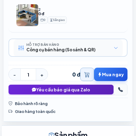
2
0 đ
0
Sẵn giao
Sản phẩm
Thời gian chuẩn bị
HỖ TRỢ BÁN HÀNG
Công cụ bán hàng (So sánh & QR)
0 đ
-
+
Mua ngay
Yêu cầu báo giá qua Zalo
Bảo hành rõ ràng
Giao hàng toàn quốc
Sản phẩm