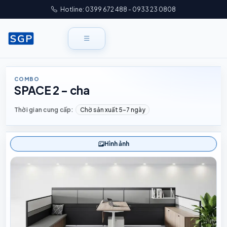
Hotline: 0399 672 488 - 0933 23 0808
COMBO
SPACE 2 - cha
Thời gian cung cấp:
Chờ sản xuất 5–7 ngày
Hình ảnh