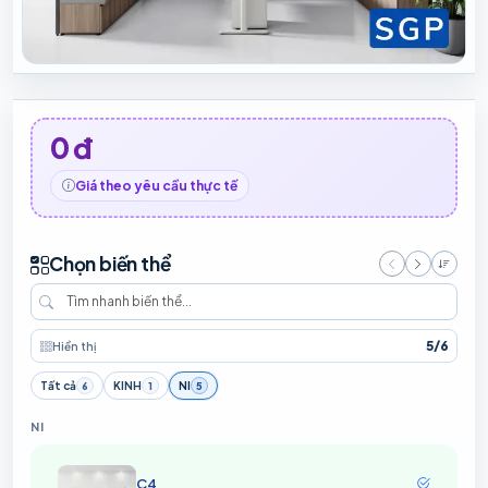
0 đ
Giá theo yêu cầu thực tế
Chọn biến thể
Giá t
5
/
6
Hiển thị
Tất cả
KINH
NI
6
1
5
NI
C4