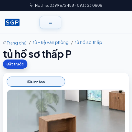
Hotline: 0399 672 488 - 0933 23 0808
tủ - kệ văn phòng
tủ hồ sơ thấp
Trang chủ
tủ hồ sơ thấp P
Đặt trước
Hình ảnh