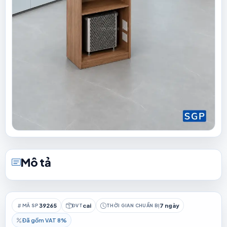
Mô tả
39265
cai
7 ngày
MÃ SP
ĐVT
THỜI GIAN CHUẨN BỊ
Đã gồm VAT 8%