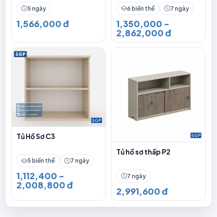
5 ngày
6 biến thể
7 ngày
1,566,000 đ
1,350,000 -
2,862,000 đ
Tủ Hồ Sơ C3
Tủ hồ sơ thấp P2
5 biến thể
7 ngày
1,112,400 -
7 ngày
2,008,800 đ
2,991,600 đ