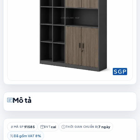
Mô tả
91585
cai
7 ngày
MÃ SP
ĐVT
THỜI GIAN CHUẨN BỊ
Đã gồm VAT 8%