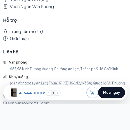
Vách Ngăn Văn Phòng
Hỗ trợ
Trung tâm hỗ trợ
Giới thiệu
Liên hệ
Văn phòng
687/18 Kinh Dương Vương, Phường An Lạc, Thành phố Hồ Chí Minh
Kho/xưởng
(gần vòng xoay An Lạc) Thửa 117 (KE 1166/12/1/33A) Quốc lộ 1A, Phường
An Lạc, Thành phố Hồ Chí Minh
Mua ngay
4.644.000 đ
1
0399 672 488 - 0933 23 0808
sgp.vanson@gmail.com
vachnganssa@gmail.com
© 2026 SGP. Tất cả quyền được bảo lưu