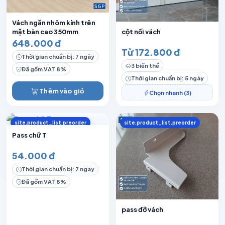
Vách ngăn nhôm kính trên
mặt bàn cao 350mm
cột nối vách
648.000 đ
Từ 172.800 đ
Thời gian chuẩn bị: 7 ngày
3 biến thể
Đã gồm VAT 8%
Thời gian chuẩn bị: 5 ngày
Thêm vào giỏ
Chọn nhanh (3)
site.product_list.preorder
site.product_list.preorder
Pass chữ T
54.000 đ
Thời gian chuẩn bị: 7 ngày
Đã gồm VAT 8%
pass đỡ vách