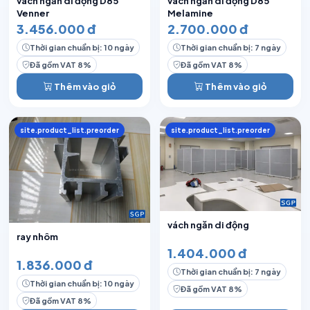
vách ngăn di động D85
vách ngăn di động D85
Venner
Melamine
3.456.000 đ
2.700.000 đ
Thời gian chuẩn bị: 10 ngày
Thời gian chuẩn bị: 7 ngày
Đã gồm VAT 8%
Đã gồm VAT 8%
Thêm vào giỏ
Thêm vào giỏ
site.product_list.preorder
site.product_list.preorder
vách ngăn di động
ray nhôm
1.404.000 đ
1.836.000 đ
Thời gian chuẩn bị: 7 ngày
Thời gian chuẩn bị: 10 ngày
Đã gồm VAT 8%
Đã gồm VAT 8%