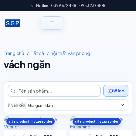
Hotline: 0399 672 488 - 0933 23 0808
Trang chủ
Tất cả
nội thất văn phòng
vách ngăn
Bộ lọc
Sắp xếp
site.product_list.preorder
site.product_list.preorder