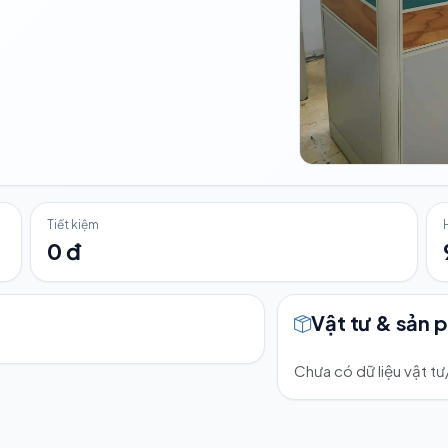
Tiết kiệm
0 đ
Vật tư & sản 
Chưa có dữ liệu vật t