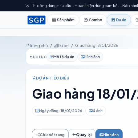
Thi công đúng nhu cầu – Hoàn thiện đúng cam kết – Bảo hàn
Sản phẩm
Combo
Dự án
Giao hàng 18/01/2026
Trang chủ
Dự án
Mô tả dự án
Hình ảnh
MỤC LỤC
DỰ ÁN TIÊU BIỂU
Giao hàng 18/01
Ngày đăng: 18/01/2026
4 ảnh
Chia sẻ trang
Quay lại
Hình ảnh