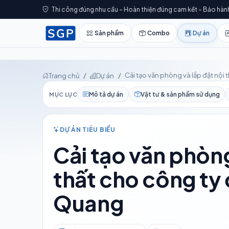
Thi công đúng nhu cầu – Hoàn thiện đúng cam kết – Bảo hàn
Sản phẩm
Combo
Dự án
Cải tạo văn phòng và lắp đặt nộ
Trang chủ
Dự án
Mô tả dự án
Vật tư & sản phẩm sử dụng
MỤC LỤC
DỰ ÁN TIÊU BIỂU
Cải tạo văn phòng
thất cho công ty
Quang