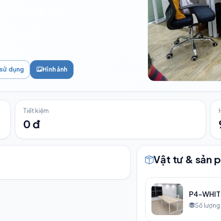
 sử dụng
Hình ảnh
Tiết kiệm
0 đ
Vật tư & sản 
P4-WHIT
Số lượng 