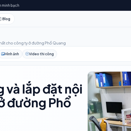
h minh bạch
Blog
i thất cho công ty ở đường Phổ Quang
Hình ảnh
Video thi công
 và lắp đặt nội
 ở đường Phổ