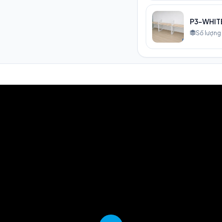
P3-WHIT
Số lượng 