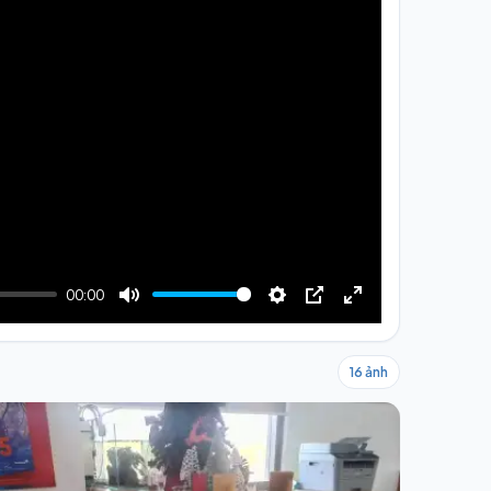
00:00
Mute
Settings
PIP
Enter
fullscreen
16 ảnh