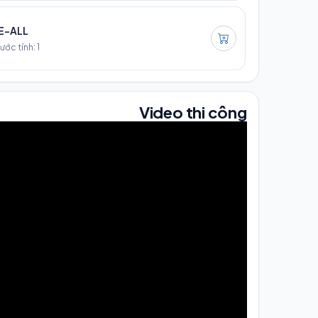
E-ALL
ước tính: 1
Video thi công