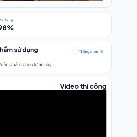
Hài lòng
98%
phẩm sử dụng
Tổng món: 0
ư/sản phẩm cho dự án này.
Video thi công