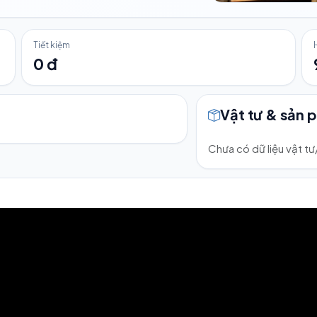
Tiết kiệm
0 đ
Vật tư & sản 
Chưa có dữ liệu vật t