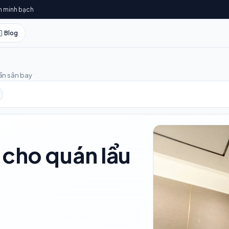
h minh bạch
Blog
ần sân bay
 cho quán lẩu