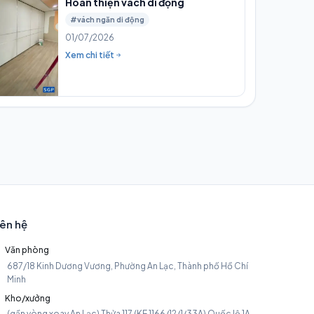
Hoàn thiện vách di động
#vách ngăn di động
01/07/2026
Xem chi tiết
iên hệ
Văn phòng
687/18 Kinh Dương Vương, Phường An Lạc, Thành phố Hồ Chí
Minh
Kho/xưởng
(gần vòng xoay An Lạc) Thửa 117 (KE 1166/12/1/33A) Quốc lộ 1A,