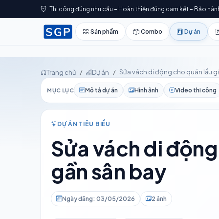
Thi công đúng nhu cầu – Hoàn thiện đúng cam kết – Bảo hàn
Sản phẩm
Combo
Dự án
Sửa vách di động cho quán lẩu g
Trang chủ
Dự án
Mô tả dự án
Hình ảnh
Video thi công
MỤC LỤC
DỰ ÁN TIÊU BIỂU
Sửa vách di động
gần sân bay
Ngày đăng: 03/05/2026
2 ảnh