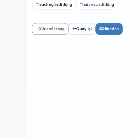
vách ngăn di động
sữa vách di động
Chia sẻ trang
Quay lại
Hình ảnh