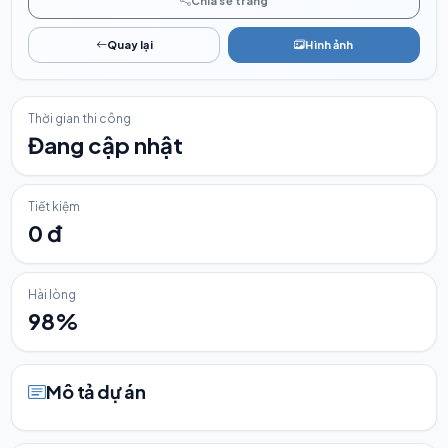
Chia sẻ trang
Quay lại
Hình ảnh
Thời gian thi công
Đang cập nhật
Tiết kiệm
0 đ
Hài lòng
98%
Mô tả dự án