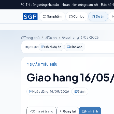
Thi công đúng nhu cầu – Hoàn thiện đúng cam kết – Bảo hàn
Sản phẩm
Combo
Dự án
Giao hang 16/05/2026
Trang chủ
Dự án
Mô tả dự án
Hình ảnh
MỤC LỤC
DỰ ÁN TIÊU BIỂU
Giao hang 16/05
Ngày đăng: 16/05/2026
5 ảnh
Chia sẻ trang
Quay lại
Hình ảnh