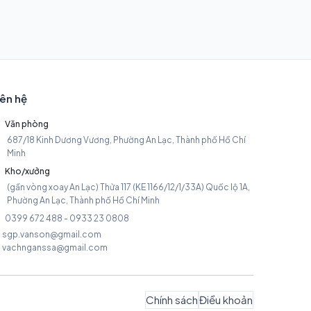
iên hệ
Văn phòng
687/18 Kinh Dương Vương, Phường An Lạc, Thành phố Hồ Chí
Minh
Kho/xưởng
(gần vòng xoay An Lạc) Thửa 117 (KE 1166/12/1/33A) Quốc lộ 1A,
Phường An Lạc, Thành phố Hồ Chí Minh
0399 672 488 - 0933 23 0808
sgp.vanson@gmail.com
vachnganssa@gmail.com
Chính sách
Điều khoản