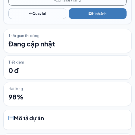
Chia sẻ trang
Quay lại
Hình ảnh
Thời gian thi công
Đang cập nhật
Tiết kiệm
0 đ
Hài lòng
98%
Mô tả dự án