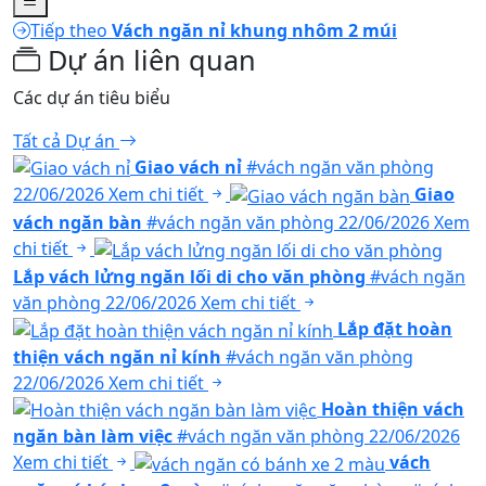
Tiếp theo
Vách ngăn nỉ khung nhôm 2 múi
Dự án liên quan
Các dự án tiêu biểu
Tất cả Dự án
Giao vách nỉ
#vách ngăn văn phòng
22/06/2026
Xem chi tiết
Giao
vách ngăn bàn
#vách ngăn văn phòng
22/06/2026
Xem
chi tiết
Lắp vách lửng ngăn lối di cho văn phòng
#vách ngăn
văn phòng
22/06/2026
Xem chi tiết
Lắp đặt hoàn
thiện vách ngăn nỉ kính
#vách ngăn văn phòng
22/06/2026
Xem chi tiết
Hoàn thiện vách
ngăn bàn làm việc
#vách ngăn văn phòng
22/06/2026
Xem chi tiết
vách