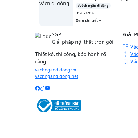
#vách ngăn di động
01/07/2026
Xem chi tiết
SGP
Giải 
Giải pháp nội thất trọn gói
Vá
Thiết kế, thi công, bảo hành rõ
Vá
ràng.
Vá
vachngandidong.vn
vachngandidong.net