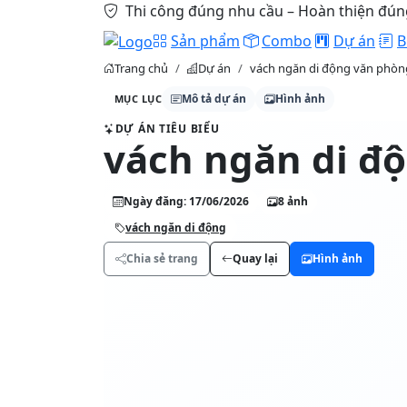
Thi công đúng nhu cầu – Hoàn thiện đún
Sản phẩm
Combo
Dự án
B
vách ngăn di động văn phòn
Trang chủ
Dự án
Mô tả dự án
Hình ảnh
MỤC LỤC
DỰ ÁN TIÊU BIỂU
vách ngăn di đ
Ngày đăng: 17/06/2026
8 ảnh
vách ngăn di động
Chia sẻ trang
Quay lại
Hình ảnh