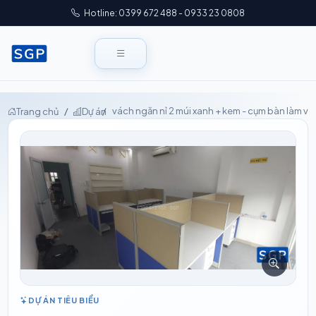
Hotline: 0399 672 488 - 0933 23 0808
vách ngăn nỉ 2 múi xanh + kem - cụm bàn làm vi
Trang chủ
Dự án
DỰ ÁN TIÊU BIỂU