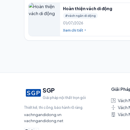
Hoàn thiện vách di động
#vách ngăn di động
01/07/2026
Xem chi tiết
Giải Phá
SGP
Giải pháp nội thất trọn gói
Vách 
Vách 
Thiết kế, thi công, bảo hành rõ ràng.
Vách 
vachngandidong.vn
vachngandidong.net