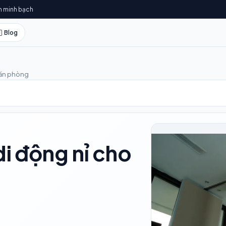
h minh bạch
Blog
văn phòng
i động nỉ cho