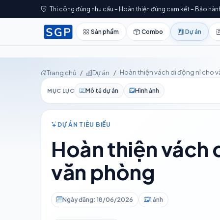
Thi công đúng nhu cầu – Hoàn thiện đúng cam kết – Bảo hàn
Sản phẩm
Combo
Dự án
Hoàn thiện vách di động nỉ cho 
Trang chủ
Dự án
Mô tả dự án
Hình ảnh
MỤC LỤC
DỰ ÁN TIÊU BIỂU
Hoàn thiện vách d
văn phòng
Ngày đăng: 18/06/2026
1 ảnh