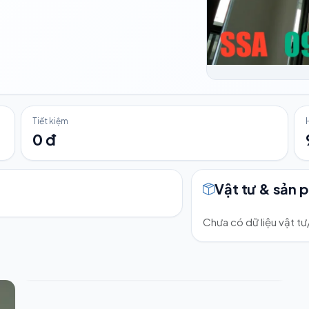
Tiết kiệm
0 đ
Vật tư & sản 
Chưa có dữ liệu vật t