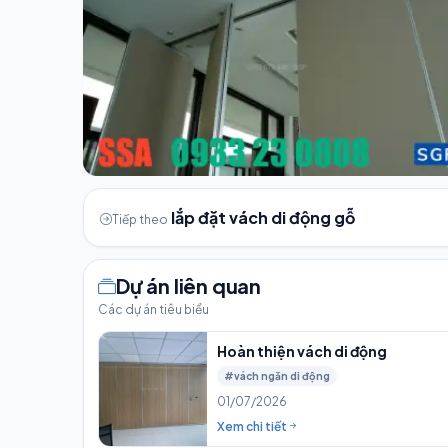
lắp đặt vách di động gỗ
Tiếp theo
Dự án liên quan
Các dự án tiêu biểu
Hoàn thiện vách di động
#vách ngăn di động
01/07/2026
Xem chi tiết