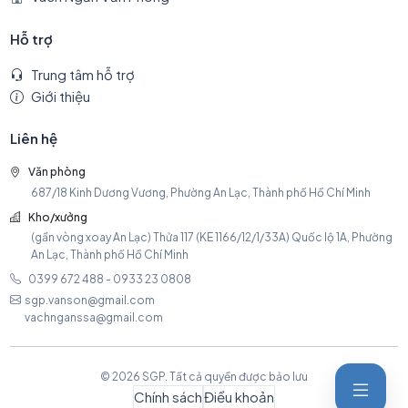
Hỗ trợ
Trung tâm hỗ trợ
Giới thiệu
Liên hệ
Văn phòng
687/18 Kinh Dương Vương, Phường An Lạc, Thành phố Hồ Chí Minh
Kho/xưởng
(gần vòng xoay An Lạc) Thửa 117 (KE 1166/12/1/33A) Quốc lộ 1A, Phường
An Lạc, Thành phố Hồ Chí Minh
0399 672 488 - 0933 23 0808
sgp.vanson@gmail.com
vachnganssa@gmail.com
© 2026 SGP. Tất cả quyền được bảo lưu
Chính sách
Điều khoản