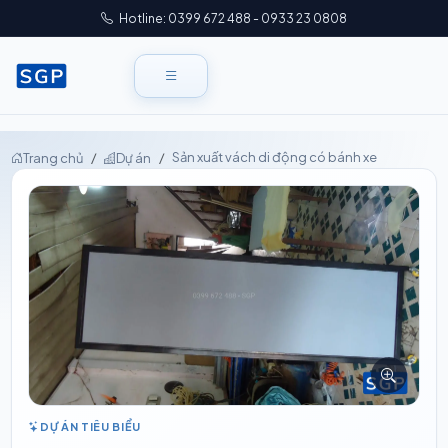
Hotline: 0399 672 488 - 0933 23 0808
Sản xuất vách di động có bánh xe
Trang chủ
Dự án
DỰ ÁN TIÊU BIỂU