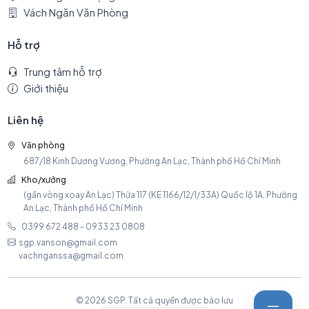
Vách Ngăn Văn Phòng
Hỗ trợ
Trung tâm hỗ trợ
Giới thiệu
Liên hệ
Văn phòng
687/18 Kinh Dương Vương, Phường An Lạc, Thành phố Hồ Chí Minh
Kho/xưởng
(gần vòng xoay An Lạc) Thửa 117 (KE 1166/12/1/33A) Quốc lộ 1A, Phường
An Lạc, Thành phố Hồ Chí Minh
0399 672 488 - 0933 23 0808
sgp.vanson@gmail.com
vachnganssa@gmail.com
© 2026 SGP. Tất cả quyền được bảo lưu