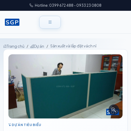
Hotline: 0399 672 488 - 0933 23 0808
Sản xuất và lắp đặt vách nỉ
Trang chủ
Dự án
DỰ ÁN TIÊU BIỂU