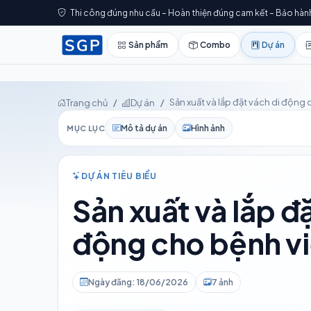
Thi công đúng nhu cầu – Hoàn thiện đúng cam kết – Bảo hàn
Sản phẩm
Combo
Dự án
Sản xuất và lắp đặt vách di động
Trang chủ
Dự án
Mô tả dự án
Hình ảnh
MỤC LỤC
DỰ ÁN TIÊU BIỂU
Sản xuất và lắp đ
động cho bệnh v
Ngày đăng: 18/06/2026
7 ảnh