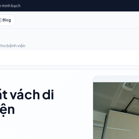
h minh bạch
Blog
 cho bệnh viện
ặt vách di
iện