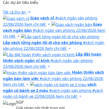
Các dự án tiêu biểu
Tất cả Dự án
Giao vách nỉ
#vách ngăn văn phòng
22/06/2026
Xem chi tiết
Giao
vách ngăn bàn
#vách ngăn văn phòng
22/06/2026
Xem
chi tiết
Lắp vách lửng ngăn lối di cho văn phòng
#vách ngăn
văn phòng
22/06/2026
Xem chi tiết
Lắp đặt hoàn
thiện vách ngăn nỉ kính
#vách ngăn văn phòng
22/06/2026
Xem chi tiết
Hoàn thiện vách
ngăn bàn làm việc
#vách ngăn văn phòng
22/06/2026
Xem chi tiết
vách
ngăn có bánh xe 2 màu
#vách ngăn văn phòng
#vách
ngăn có bánh xe
22/06/2026
Xem chi tiết
SGP
Giải pháp nội thất trọn gói