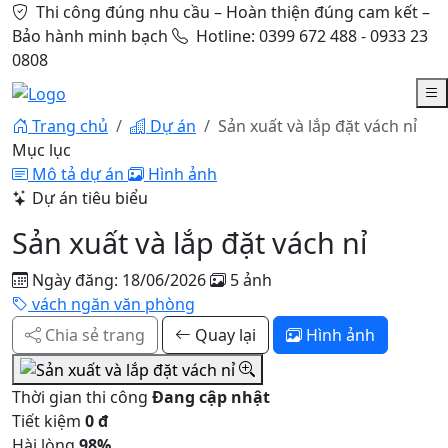
Thi công đúng nhu cầu – Hoàn thiện đúng cam kết –
Bảo hành minh bạch
Hotline: 0399 672 488 - 0933 23
0808
Trang chủ
Dự án
Sản xuất và lắp đặt vách nỉ
Mục lục
Mô tả dự án
Hình ảnh
Dự án tiêu biểu
Sản xuất và lắp đặt vách nỉ
Ngày đăng: 18/06/2026
5 ảnh
vách ngăn văn phòng
Chia sẻ trang
Quay lại
Hình ảnh
Thời gian thi công
Đang cập nhật
Tiết kiệm
0 đ
Hài lòng
98%