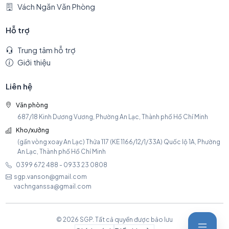
Vách Ngăn Văn Phòng
Hỗ trợ
Trung tâm hỗ trợ
Giới thiệu
Liên hệ
Văn phòng
687/18 Kinh Dương Vương, Phường An Lạc, Thành phố Hồ Chí Minh
Kho/xưởng
(gần vòng xoay An Lạc) Thửa 117 (KE 1166/12/1/33A) Quốc lộ 1A, Phường
An Lạc, Thành phố Hồ Chí Minh
0399 672 488 - 0933 23 0808
sgp.vanson@gmail.com
vachnganssa@gmail.com
© 2026 SGP. Tất cả quyền được bảo lưu