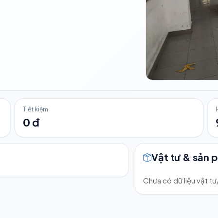
Tiết kiệm
0 đ
Vật tư & sản 
Chưa có dữ liệu vật t