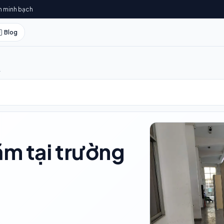
h minh bạch
Blog
T
ãm tại trường