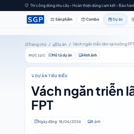
Thi công đúng nhu cầu – Hoàn thiện đúng cam kết – Bảo hàn
Sản phẩm
Combo
Dự án
Vách ngăn triễn lãm tại trường FP
Trang chủ
Dự án
Mô tả dự án
Hình ảnh
MỤC LỤC
DỰ ÁN TIÊU BIỂU
Vách ngăn triễn l
FPT
Ngày đăng: 18/06/2026
8 ảnh