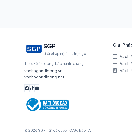
Giải Phá
SGP
Giải pháp nội thất trọn gói
Vách 
Vách 
Thiết kế, thi công, bảo hành rõ ràng.
Vách 
vachngandidong.vn
vachngandidong.net
© 2026 SGP. Tất cả quyền được bảo lưu