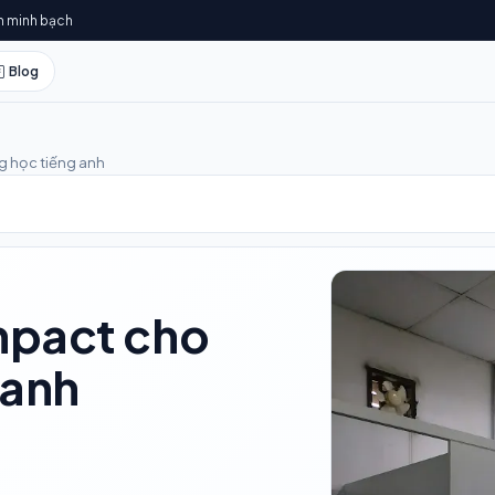
h minh bạch
Blog
g học tiếng anh
mpact cho
 anh