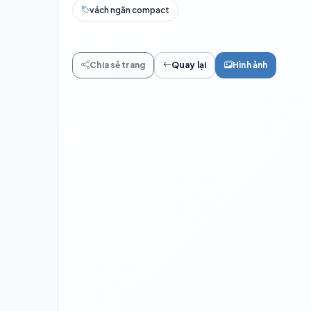
vách ngăn compact
Chia sẻ trang
Quay lại
Hình ảnh