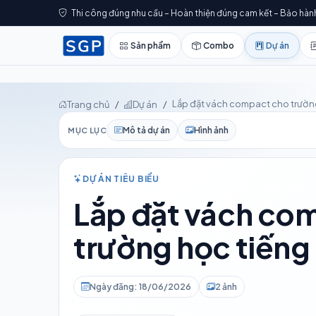
Thi công đúng nhu cầu – Hoàn thiện đúng cam kết – Bảo hàn
Sản phẩm
Combo
Dự án
Lắp đặt vách compact cho trườn
Trang chủ
Dự án
Mô tả dự án
Hình ảnh
MỤC LỤC
DỰ ÁN TIÊU BIỂU
Lắp đặt vách co
trường học tiếng
Ngày đăng: 18/06/2026
2 ảnh