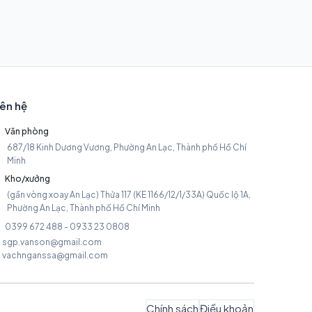
iên hệ
Văn phòng
687/18 Kinh Dương Vương, Phường An Lạc, Thành phố Hồ Chí
Minh
Kho/xưởng
(gần vòng xoay An Lạc) Thửa 117 (KE 1166/12/1/33A) Quốc lộ 1A,
Phường An Lạc, Thành phố Hồ Chí Minh
0399 672 488 - 0933 23 0808
sgp.vanson@gmail.com
vachnganssa@gmail.com
Chính sách
Điều khoản