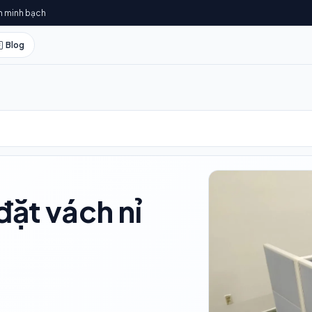
h minh bạch
Blog
đặt vách nỉ