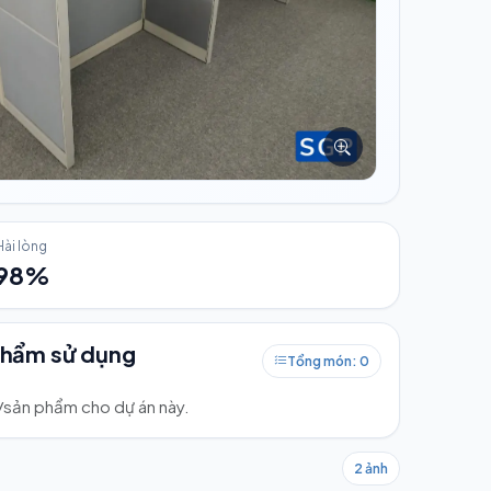
Hài lòng
98%
phẩm sử dụng
Tổng món: 0
ư/sản phẩm cho dự án này.
2 ảnh