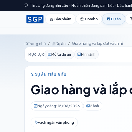
Thi công đúng nhu cầu – Hoàn thiện đúng cam kết – Bảo hàn
Sản phẩm
Combo
Dự án
Giao hàng và lắp đặt vách nỉ
Trang chủ
Dự án
Mô tả dự án
Hình ảnh
MỤC LỤC
DỰ ÁN TIÊU BIỂU
Giao hàng và lắp 
Ngày đăng: 18/06/2026
2 ảnh
vách ngăn văn phòng