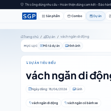
Thi công đúng nhu cầu – Hoàn thiện đúng cam kết – Bảo hàn
Sản phẩm
Combo
Dự án
vách ngăn di động
Trang chủ
Dự án
Mô tả dự án
Hình ảnh
MỤC LỤC
DỰ ÁN TIÊU BIỂU
vách ngăn di độn
Ngày đăng: 18/06/2026
1 ảnh
vách ngăn di động
vách ngăn có bánh xe