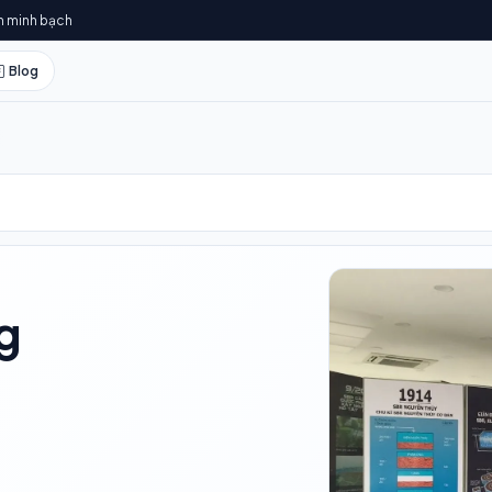
h minh bạch
Blog
g