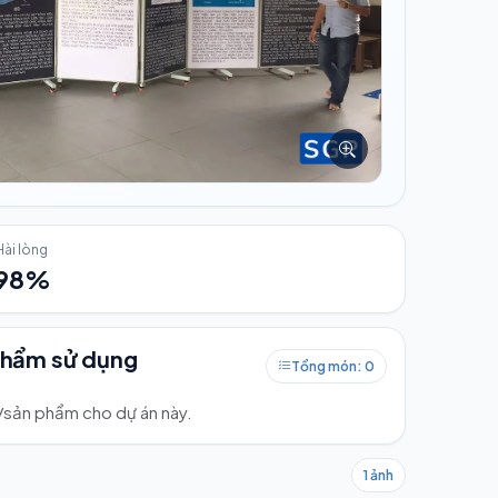
Hài lòng
98%
phẩm sử dụng
Tổng món: 0
ư/sản phẩm cho dự án này.
1 ảnh