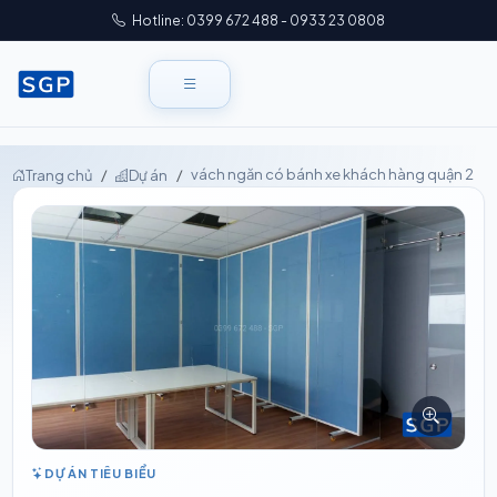
Hotline: 0399 672 488 - 0933 23 0808
vách ngăn có bánh xe khách hàng quận 2
Trang chủ
Dự án
DỰ ÁN TIÊU BIỂU