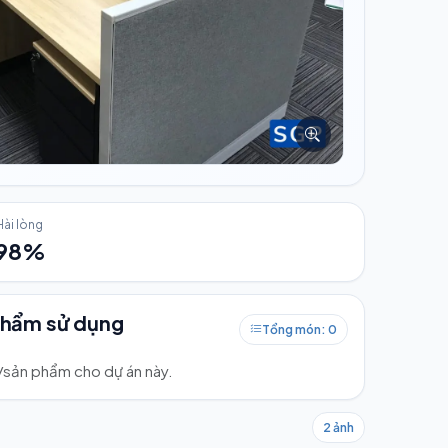
Hài lòng
98%
phẩm sử dụng
Tổng món: 0
ư/sản phẩm cho dự án này.
2 ảnh