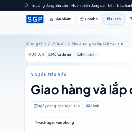
Thi công đúng nhu cầu – Hoàn thiện đúng cam kết – Bảo hàn
Sản phẩm
Combo
Dự án
Giao hàng và lắp đặt vách nỉ
Trang chủ
Dự án
Mô tả dự án
Hình ảnh
MỤC LỤC
DỰ ÁN TIÊU BIỂU
Giao hàng và lắp 
Ngày đăng: 18/06/2026
2 ảnh
vách ngăn văn phòng