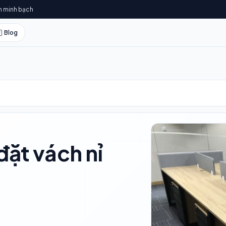
h minh bạch
Blog
đặt vách nỉ