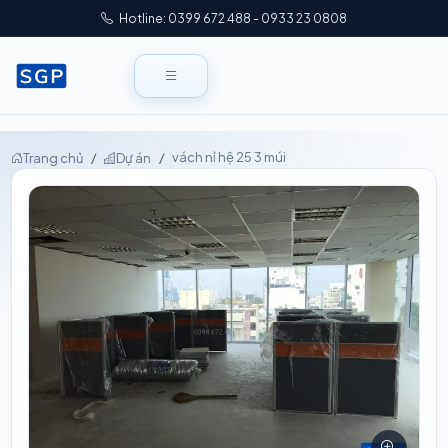
Hotline: 0399 672 488 - 0933 23 0808
vách nỉ hệ 25 3 múi
Trang chủ
Dự án