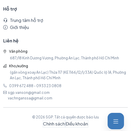
Hỗ trợ
Trung tâm hỗ trợ
Giới thiệu
Liên hệ
Văn phòng
687/18 Kinh Dương Vương, Phường An Lạc, Thành phố Hồ Chí Minh
Kho/xưởng
(gần vòng xoay An Lạc) Thửa 117 (KE 1166/12/1/33A) Quốc lộ 1A, Phường
An Lạc, Thành phố Hồ Chí Minh
0399 672 488 - 0933 23 0808
sgp.vanson@gmail.com
vachnganssa@gmail.com
© 2026 SGP. Tất cả quyền được bảo lưu
Chính sách
Điều khoản