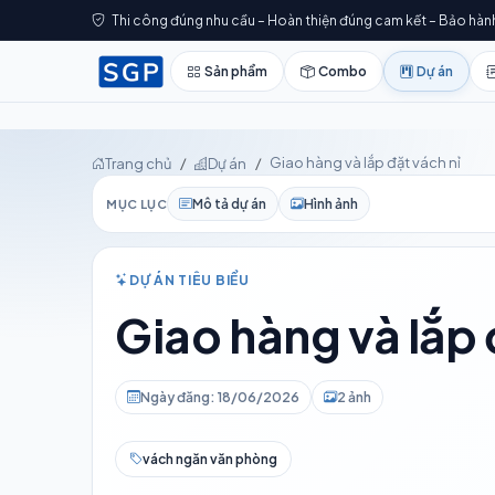
Thi công đúng nhu cầu – Hoàn thiện đúng cam kết – Bảo hàn
Sản phẩm
Combo
Dự án
Giao hàng và lắp đặt vách nỉ
Trang chủ
Dự án
Mô tả dự án
Hình ảnh
MỤC LỤC
DỰ ÁN TIÊU BIỂU
Giao hàng và lắp 
Ngày đăng: 18/06/2026
2 ảnh
vách ngăn văn phòng