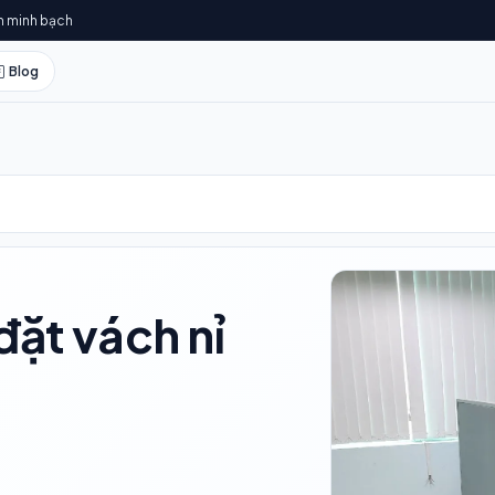
h minh bạch
Blog
đặt vách nỉ