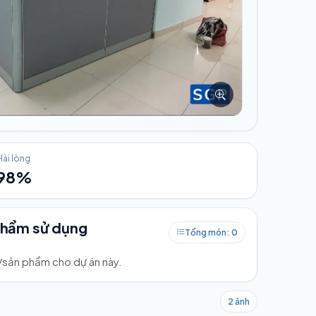
Hài lòng
98%
phẩm sử dụng
Tổng món: 0
ư/sản phẩm cho dự án này.
2 ảnh