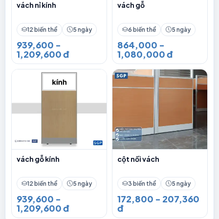
vách nỉ kính
vách gỗ
12 biến thể
5 ngày
6 biến thể
5 ngày
939,600 -
864,000 -
1,209,600 đ
1,080,000 đ
vách gỗ kính
cột nối vách
12 biến thể
5 ngày
3 biến thể
5 ngày
939,600 -
172,800 - 207,360
1,209,600 đ
đ