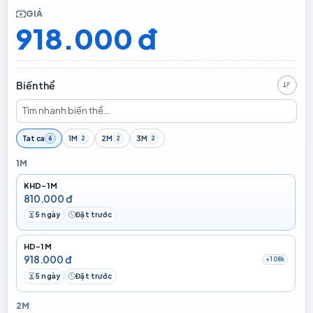
GIÁ
918.000 đ
Biến thể
Giá t
Tat ca
1M
2M
3M
6
2
2
2
1M
KHD-1M
810.000 đ
5 ngày
Đặt trước
Thời gian chuẩn bị
Đặt trước
HD-1M
918.000 đ
+108k
5 ngày
Đặt trước
Thời gian chuẩn bị
Đặt trước
2M