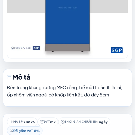
Mô tả
Bên trong khung xương MFC rỗng, bề mặt hoàn thiện nỉ,
ốp nhôm viền ngoài có khớp liên kết, độ dày 5cm
78826
m2
5 ngày
MÃ SP
ĐVT
THỜI GIAN CHUẨN BỊ
Đã gồm VAT 8%