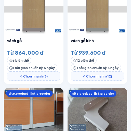
vách gỗ
vách gỗ kính
Từ 864.000 đ
Từ 939.600 đ
6 biến thể
12 biến thể
Thời gian chuẩn bị: 5 ngày
Thời gian chuẩn bị: 5 ngày
Chọn nhanh (6)
Chọn nhanh (12)
site.product_list.preorder
site.product_list.preorder