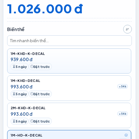
1.026.000 đ
Biến thể
Giá t
1M-KHD-K-DECAL
939.600 đ
5 ngày
Đặt trước
Thời gian chuẩn bị
Đặt trước
1M-KHD-DECAL
993.600 đ
+54k
5 ngày
Đặt trước
Thời gian chuẩn bị
Đặt trước
2M-KHD-K-DECAL
993.600 đ
+54k
5 ngày
Đặt trước
Thời gian chuẩn bị
Đặt trước
1M-HD-K-DECAL