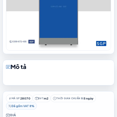
Mô tả
28070
m2
5 ngày
MÃ SP
ĐVT
THỜI GIAN CHUẨN BỊ
Đã gồm VAT 8%
GIÁ