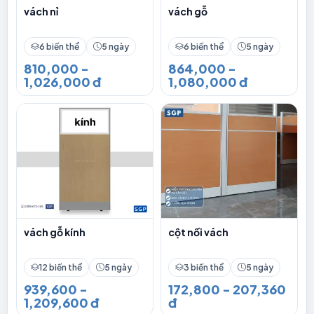
vách nỉ
vách gỗ
6 biến thể
5 ngày
6 biến thể
5 ngày
810,000 -
864,000 -
1,026,000 đ
1,080,000 đ
vách gỗ kính
cột nối vách
12 biến thể
5 ngày
3 biến thể
5 ngày
939,600 -
172,800 - 207,360
1,209,600 đ
đ