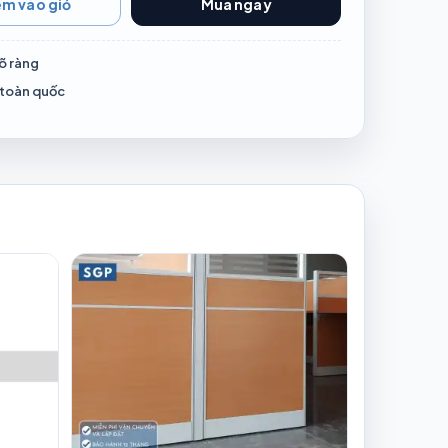
m vào giỏ
Mua ngay
õ ràng
 toàn quốc