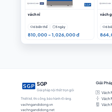
vách nỉ
vách 
6 biến thể
5 ngày
6 bi
810,000 - 1,026,000 đ
864,
Giải Phá
SGP
Giải pháp nội thất trọn gói
Vách 
Vách 
Thiết kế, thi công, bảo hành rõ ràng.
Vách 
vachngandidong.vn
vachngandidong.net