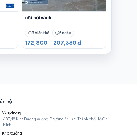
cột nối vách
3 biến thể
5 ngày
172,800 - 207,360 đ
iên hệ
Văn phòng
687/18 Kinh Dương Vương, Phường An Lạc, Thành phố Hồ Chí
Minh
Kho/xưởng