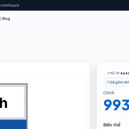
h minh bạch
Blog
464
MÃ SP
Đã gồm VA
GIÁ
993
Biến thể