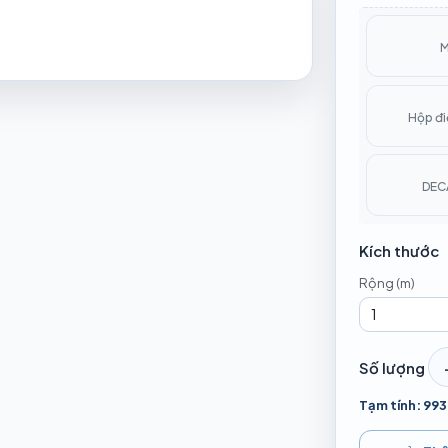
5 ngày
Thời gian
Đ
3M-HD-K-D
M
1.155.600 
5 ngày
Thời gian
Đ
Hộp đi
DEC
Kích thước
Rộng (m)
Số lượng
Tạm tính: 993