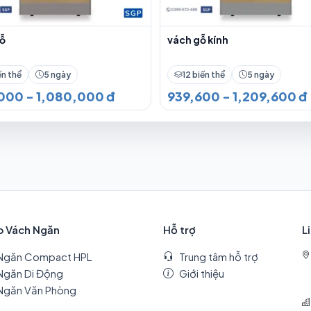
gỗ
vách gỗ kính
ến thể
5 ngày
12 biến thể
5 ngày
000 - 1,080,000 đ
939,600 - 1,209,600 đ
p Vách Ngăn
Hỗ trợ
L
Ngăn Compact HPL
Trung tâm hỗ trợ
Ngăn Di Động
Giới thiệu
Ngăn Văn Phòng