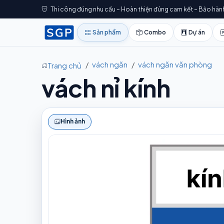
Thi công đúng nhu cầu – Hoàn thiện đúng cam kết – Bảo hàn
Sản phẩm
Combo
Dự án
vách ngăn
vách ngăn văn phòng
Trang chủ
vách nỉ kính
Hình ảnh