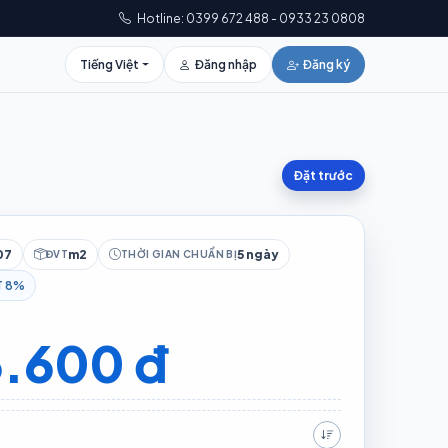
Hotline: 0399 672 488 - 0933 23 0808
Tiếng Việt
Đăng nhập
Đăng ký
Đặt trước
07
m2
5 ngày
ĐVT
THỜI GIAN CHUẨN BỊ
T 8%
.600 đ
Giá tăng dần