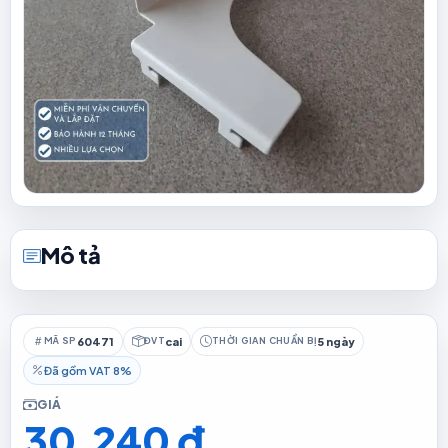
Mô tả
60471
cai
5 ngày
MÃ SP
ĐVT
THỜI GIAN CHUẨN BỊ
Đã gồm VAT 8%
GIÁ
30.240 đ