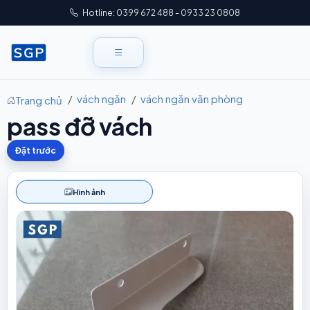
Hotline: 0399 672 488 - 0933 23 0808
vách ngăn
vách ngăn văn phòng
Trang chủ
pass đỡ vách
Đặt trước
Hình ảnh