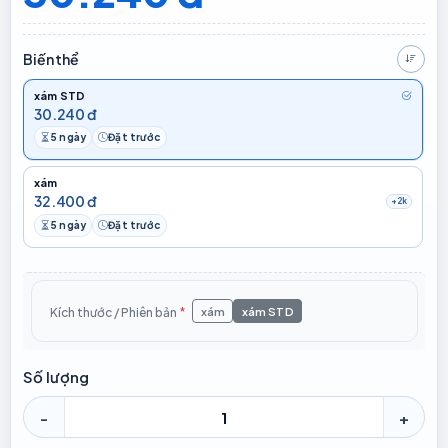
Biến thể
Giá t
xám STD
30.240 đ
5 ngày
Đặt trước
Thời gian chuẩn bị
Đặt trước
xám
32.400 đ
+2k
5 ngày
Đặt trước
Thời gian chuẩn bị
Đặt trước
xám
xám STD
Kích thước / Phiên bản
*
Số lượng
-
+