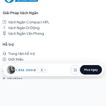
Giải Pháp Vách Ngăn
Vách Ngăn Compact HPL
Vách Ngăn Di Động
Vách Ngăn Văn Phòng
Hỗ trợ
Trung tâm hỗ trợ
Giới thiệu
Liên hệ
Mua ngay
1.836.000 đ
1
Văn phòng
687/18 Kinh Dương Vương, Phường An Lạc, Thành phố Hồ Chí Minh
Kho/xưởng
(gần vòng xoay An Lạc) Thửa 117 (KE 1166/12/1/33A) Quốc lộ 1A, Phường
An Lạc, Thành phố Hồ Chí Minh