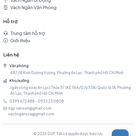
Vách Ngăn Văn Phòng
Hỗ trợ
Trung tâm hỗ trợ
Giới thiệu
Liên hệ
Văn phòng
687/18 Kinh Dương Vương, Phường An Lạc, Thành phố Hồ Chí Minh
Kho/xưởng
(gần vòng xoay An Lạc) Thửa 117 (KE 1166/12/1/33A) Quốc lộ 1A, Phường
An Lạc, Thành phố Hồ Chí Minh
0399 672 488 - 0933 23 0808
sgp.vanson@gmail.com
vachnganssa@gmail.com
© 2026 SGP. Tất cả quyền được bảo lưu