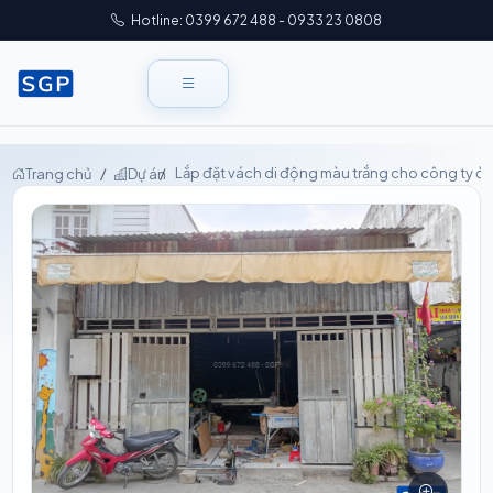
Hotline: 0399 672 488 - 0933 23 0808
Lắp đặt vách di động màu trắng cho công ty ở 
Trang chủ
Dự án