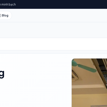
h minh bạch
Blog
g