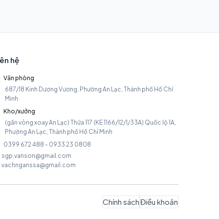
iên hệ
Văn phòng
687/18 Kinh Dương Vương, Phường An Lạc, Thành phố Hồ Chí
Minh
Kho/xưởng
(gần vòng xoay An Lạc) Thửa 117 (KE 1166/12/1/33A) Quốc lộ 1A,
Phường An Lạc, Thành phố Hồ Chí Minh
0399 672 488 - 0933 23 0808
sgp.vanson@gmail.com
vachnganssa@gmail.com
Chính sách
Điều khoản