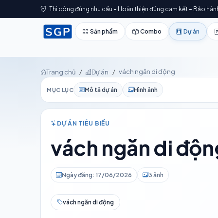
Thi công đúng nhu cầu – Hoàn thiện đúng cam kết – Bảo hàn
Sản phẩm
Combo
Dự án
vách ngăn di động
Trang chủ
Dự án
Mô tả dự án
Hình ảnh
MỤC LỤC
DỰ ÁN TIÊU BIỂU
vách ngăn di độn
Ngày đăng: 17/06/2026
3 ảnh
vách ngăn di động