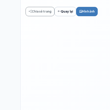
Chia sẻ trang
Quay lại
Hình ảnh