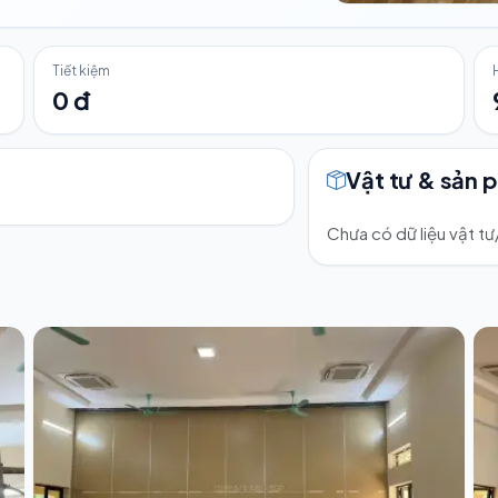
Tiết kiệm
0 đ
Vật tư & sản 
Chưa có dữ liệu vật t