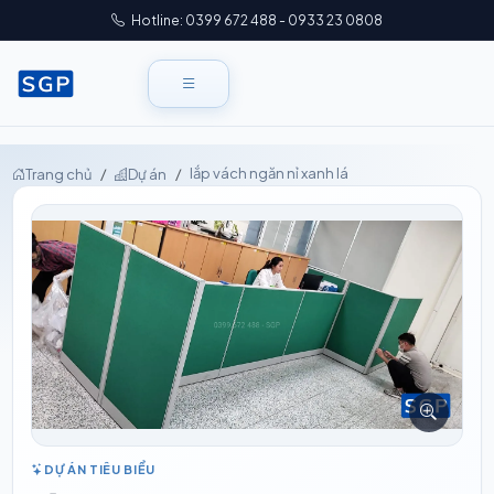
Hotline: 0399 672 488 - 0933 23 0808
lắp vách ngăn nỉ xanh lá
Trang chủ
Dự án
DỰ ÁN TIÊU BIỂU