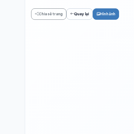
Chia sẻ trang
Quay lại
Hình ảnh