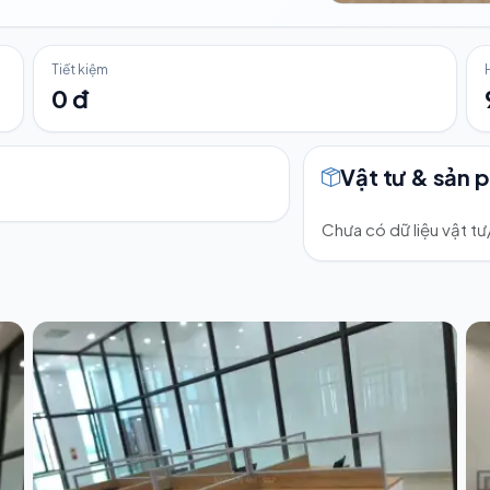
Tiết kiệm
0 đ
Vật tư & sản 
Chưa có dữ liệu vật t