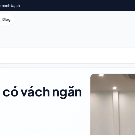
h minh bạch
Blog
 có vách ngăn