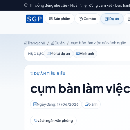
Thi công đúng nhu cầu – Hoàn thiện đúng cam kết – Bảo hàn
Sản phẩm
Combo
Dự án
cụm bàn làm việc có vách ngăn
Trang chủ
Dự án
Mô tả dự án
Hình ảnh
MỤC LỤC
DỰ ÁN TIÊU BIỂU
cụm bàn làm việc
Ngày đăng: 17/06/2026
3 ảnh
vách ngăn văn phòng