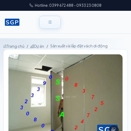
Hotline: 0399 672 488 - 0933 23 0808
Sản xuất và lắp đặt vách di động
Trang chủ
Dự án